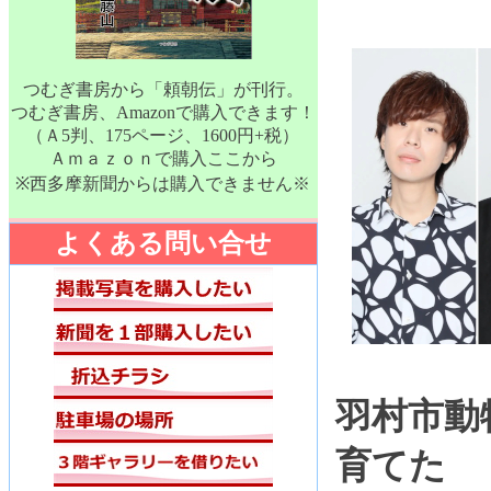
つむぎ書房から「頼朝伝」が刊行。
つむぎ書房、Amazonで購入できます！
（Ａ5判、175ページ、1600円+税）
Ａｍａｚｏｎで購入ここから
※西多摩新聞からは購入できません※
よくある問い合せ
羽村市動
育てた