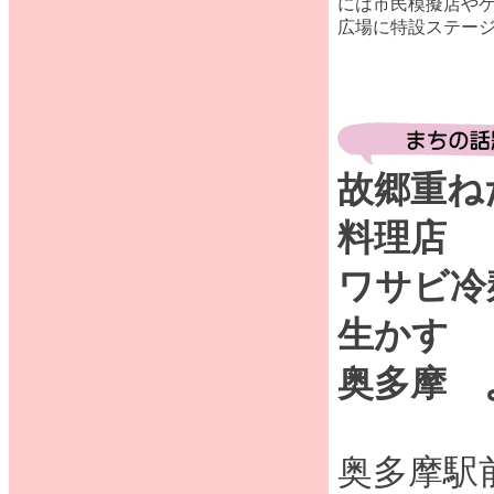
には市民模擬店や
広場に特設ステー
故郷重ね
料理店
ワサビ冷
生かす
奥多摩 
奥多摩駅