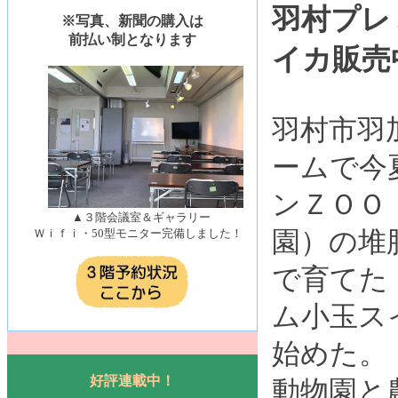
羽村プレ
※写真、新聞の購入は
前払い制となります
イカ販売
羽村市羽
ームで今
ンＺＯＯ
▲３階会議室＆ギャラリー
Ｗｉｆｉ・50型モニター完備しました！
園）の堆
で育てた
ム小玉ス
始めた。
好評連載中！
動物園と