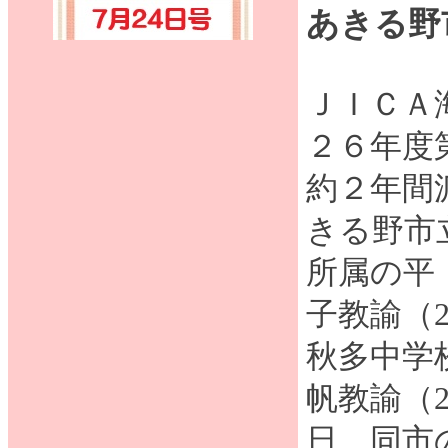
あきる野
ＪＩＣＡ
２６年度
約２年間
きる野市
所属の平
子教諭（
秋多中学
帆教諭（2
日、同市