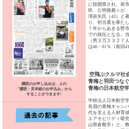
に投開票され、前市
民、公明推薦＝が
澤辰矢氏（43）と
り、初当選を果たし
７年からあきる野
での就任となる。
（男３万２３２７
は46・01％（前回4
空飛ぶクルマ社
青梅と羽田つな
購読のお申し込みは、上の
青梅の日本航空
「購読・見本紙のお申込み」から
することができます
!
学校法人日本航空
長淵の青梅キャンパ
代を支える人材育
エアモビリティ研
山県倉敷市）と、