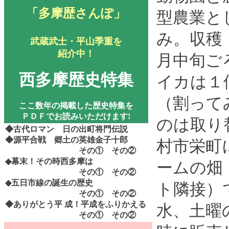
「多摩歴さんぽ」
型農業と
み。収穫
武蔵武士・平山季重を
紹介中！
月中旬ご
西多摩歴史特集
イカは１
（割って
ここ数年の掲載した歴史特集を
ＰＤＦでお読みいただけます!
のは取り
◆古代ロマン 日の出町将門伝説
◆源平合戦 郷土の英雄金子十郎
村市栄町
その①
その②
◆幕末！その時西多摩は
ームの畑
その①
その②
◆五日市線の誕生の歴史
ト隣接）
その①
その②
◆ありがとう平
成！平成をふりかえる
水、土曜
その①
その②