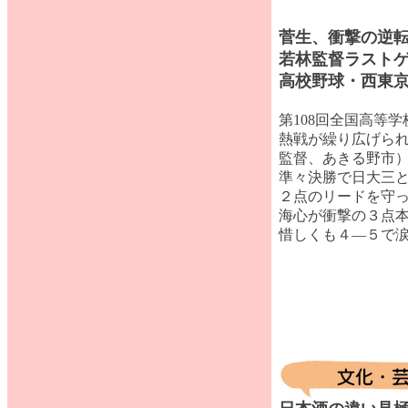
菅生、衝撃の逆
若林監督ラスト
高校野球・西東
第108回全国高等
熱戦が繰り広げら
監督、あきる野市）
準々決勝で日大三
２点のリードを守
海心が衝撃の３点
惜しくも４―５で