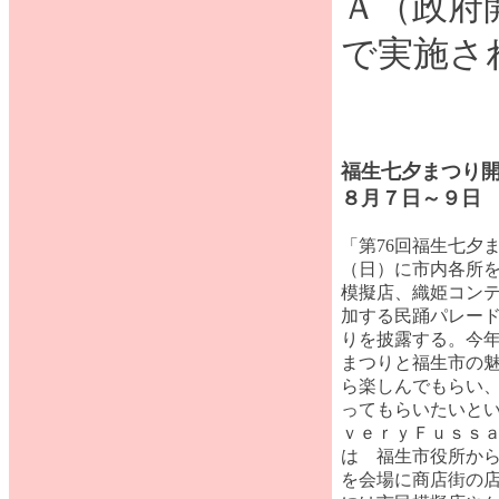
Ａ（政府
で実施さ
福生七夕まつり
８月７日～９日
「第76回福生七夕
（日）に市内各所
模擬店、織姫コン
加する民踊パレー
りを披露する。今
まつりと福生市の魅力
ら楽しんでもらい
ってもらいたいと
ｖｅｒｙＦｕｓｓ
は 福生市役所か
を会場に商店街の