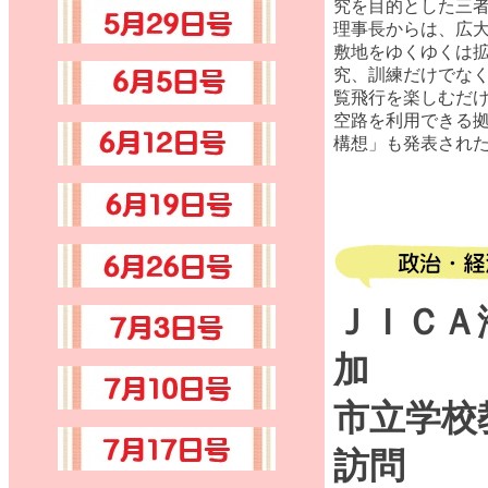
究を目的とした三
理事長からは、広
敷地をゆくゆくは
究、訓練だけでな
覧飛行を楽しむだ
空路を利用できる
構想」も発表され
ＪＩＣＡ
加
市立学校
訪問