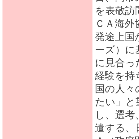
を表敬訪
ＣＡ海外
発途上国
ーズ）に
に見合っ
経験を持
国の人々
たい」と
し、選考
遣する、