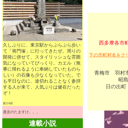
西多摩各市
久しぶりに、東京駅からぶらぶら歩い
て「将門塚」に行ってきたぜ。周りの
下の市町村名をク
開発に併せて、スタイリッシュな雰囲
気になっていてびっくり。カエル（無
事に帰れるように奉納していたものら
青梅市
羽村
しい）の石像も少なくなっていた。で
昭
も平日なのに、途切れることなく参拝
日の出町
する人が来て、人気ぶりは健在だった
ぞ！
第214回
過去のたますけ。。。
連載小説