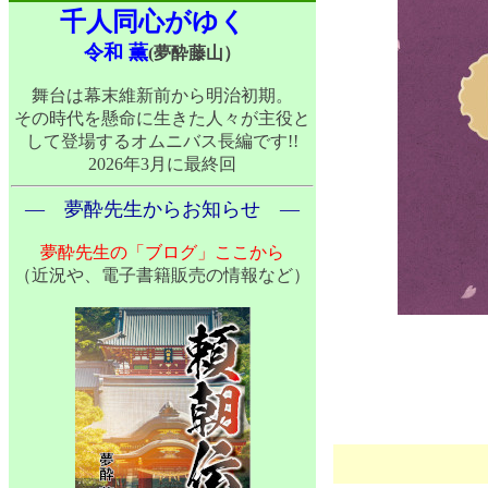
千人同心がゆく
令和 薫
(夢酔藤山）
舞台は幕末維新前から明治初期。
その時代を懸命に生きた人々が主役と
して登場するオムニバス長編です!!
2026年3月に最終回
― 夢酔先生からお知らせ ―
夢酔先生の「ブログ」ここから
（近況や、電子書籍販売の情報など）