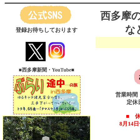
西多摩
な
登録お待ちしております
■西多摩新聞・YouTube
■
営業時間
定休
■ 
8月14