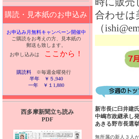
時に販売
合わせは
購読・見本紙のお申込み
（ishi@ema
お申込み月無料キャンペーン開催中
ご購読をお考えの方、見本紙の
郵送も致します。
ここから！
お申し込みは
購読料
※毎週金曜発行
半年 ￥５,940
一年 ￥１1,880
新市長に臼井建
西多摩新聞立ち読み
中嶋市政継承し
PDF
あきる野市長選
無所属の新人３人が