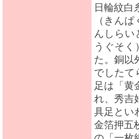
日輪紋白
（きんぱ
んしらい
うぐそく
た。銅以
でしたて
足は「黄
れ、秀吉
具足とい
金箔押五
の「一枚