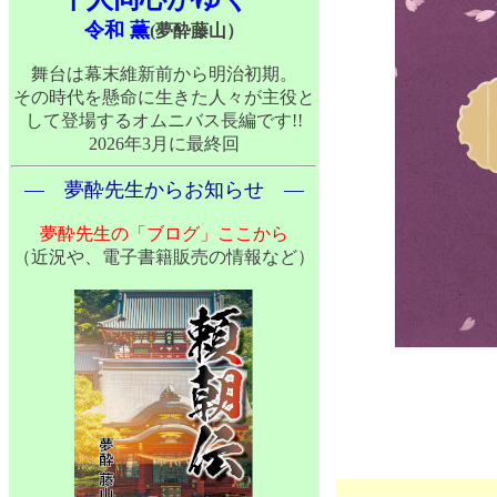
令和 薫
(夢酔藤山）
舞台は幕末維新前から明治初期。
その時代を懸命に生きた人々が主役と
して登場するオムニバス長編です!!
2026年3月に最終回
― 夢酔先生からお知らせ ―
夢酔先生の「ブログ」ここから
（近況や、電子書籍販売の情報など）