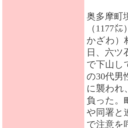
奥多摩町
（1177
かざわ）
日、六ツ
で下山し
の30代
に襲われ
負った。
や同署と
で注意を