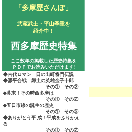
「多摩歴さんぽ」
武蔵武士・平山季重を
紹介中！
西多摩歴史特集
ここ数年の掲載した歴史特集を
ＰＤＦでお読みいただけます!
◆古代ロマン 日の出町将門伝説
◆源平合戦 郷土の英雄金子十郎
その①
その②
◆幕末！その時西多摩は
その①
その②
◆五日市線の誕生の歴史
その①
その②
◆ありがとう平
成！平成をふりかえ
る
その①
その②