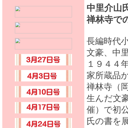
中里介山
禅林寺で
長編時代
文豪、中
１９４４
家所蔵品
禅林寺（
生んだ文
催）で初
氏の書を