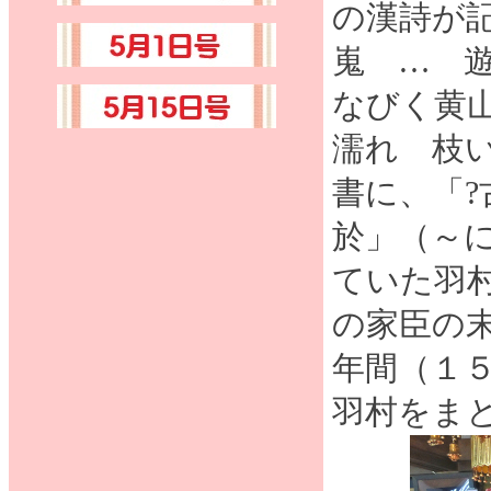
の漢詩が
嵬 … 
なびく黄
濡れ 枝
書に、「
於」（～
ていた羽
の家臣の
年間（１
羽村をま