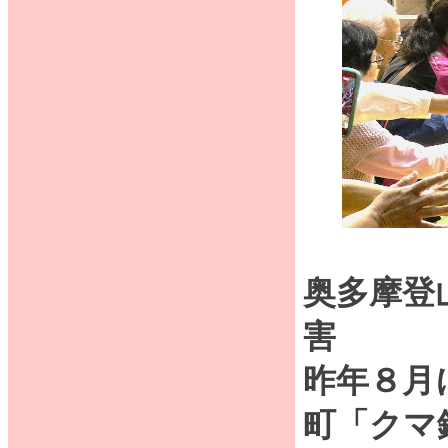
奥多摩登
害
昨年８月
町「クマ