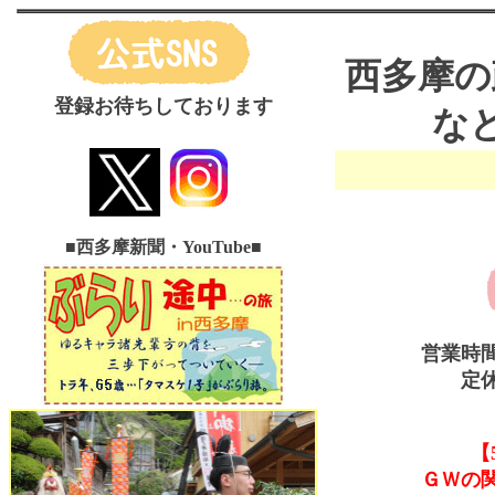
西多摩の
登録お待ちしております
な
■西多摩新聞・YouTube
■
営業時
定
【
ＧＷの