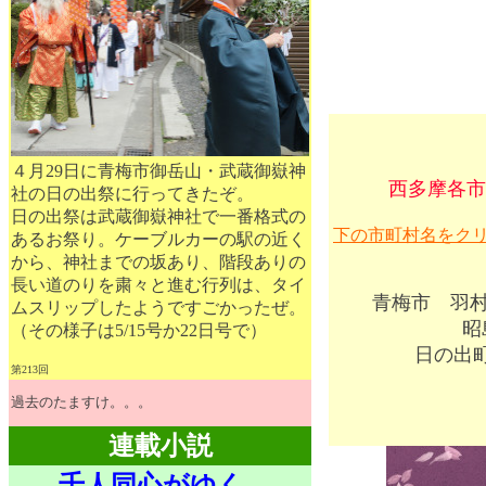
４月29日に青梅市御岳山・武蔵御嶽神
西多摩各市
社の日の出祭に行ってきたぞ。
日の出祭は武蔵御嶽神社で一番格式の
下の市町村名をク
あるお祭り。ケーブルカーの駅の近く
から、神社までの坂あり、階段ありの
長い道のりを粛々と進む行列は、タイ
青梅市
羽
ムスリップしたようですごかったぜ。
昭
（その様子は5/15号か22日号で）
日の出
第213回
過去のたますけ。。。
連載小説
千人同心がゆく