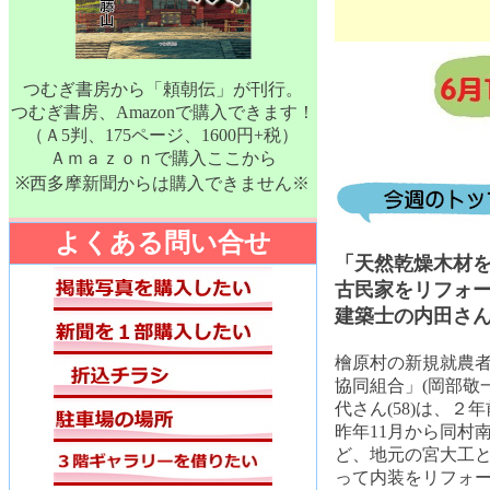
つむぎ書房から「頼朝伝」が刊行。
つむぎ書房、Amazonで購入できます！
（Ａ5判、175ページ、1600円+税）
Ａｍａｚｏｎで購入ここから
※西多摩新聞からは購入できません※
よくある問い合せ
「天然乾燥木材
古民家をリフォ
建築士の内田さ
檜原村の新規就農
協同組合」(岡部敬
代さん(58)は、
昨年11月から同村
ど、地元の宮大工
って内装をリフォ