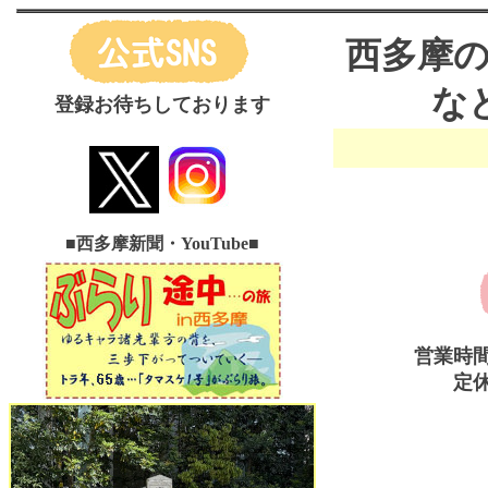
西多摩
な
登録お待ちしております
■西多摩新聞・YouTube
■
営業時
定