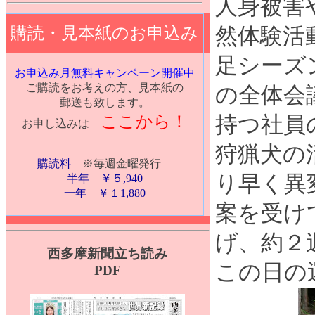
人身被害
購読・見本紙のお申込み
然体験活
足シーズ
お申込み月無料キャンペーン開催中
ご購読をお考えの方、見本紙の
の全体会
郵送も致します。
ここから！
持つ社員
お申し込みは
狩猟犬の
購読料
※毎週金曜発行
り早く異
半年 ￥５,940
一年 ￥１1,880
案を受け
げ、約２
西多摩新聞立ち読み
この日の
PDF