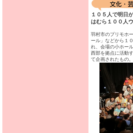
１０５人で明日
はむら１００人
羽村市のプリモホー
ール」などから１
れ、会場の小ホー
西部を拠点に活動す
て企画されたもの