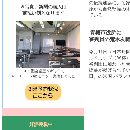
の伝統建築による
※写真、新聞の購入は
原から自然乾燥の
前払い制となります
ている
青梅市役所に
審判員の荒木友
今月11日（日本時
ルドカップ（Ｗ杯
審判団に加わった
援幕が掲げられてい
▲３階会議室＆ギャラリー
日）の米国-パラグ
Ｗｉｆｉ・50型モニター完備しました！
好評連載中！