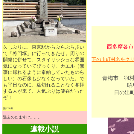
西多摩各市
久しぶりに、東京駅からぶらぶら歩い
て「将門塚」に行ってきたぜ。周りの
下の市町村名をク
開発に併せて、スタイリッシュな雰囲
気になっていてびっくり。カエル（無
事に帰れるように奉納していたものら
青梅市
羽
しい）の石像も少なくなっていた。で
も平日なのに、途切れることなく参拝
昭
する人が来て、人気ぶりは健在だった
日の出
ぞ！
第214回
過去のたますけ。。。
連載小説