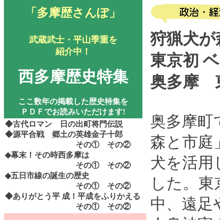
「多摩歴さんぽ」
狩猟犬が
武蔵武士・平山季重を
紹介中！
東京初 
西多摩歴史特集
奥多摩 
ここ数年の掲載した歴史特集を
ＰＤＦでお読みいただけます!
奥多摩町
◆古代ロマン 日の出町将門伝説
◆源平合戦 郷土の英雄金子十郎
森と市庭
その①
その②
◆幕末！その時西多摩は
犬を活用
その①
その②
◆五日市線の誕生の歴史
した。東
その①
その②
◆ありがとう平
成！平成をふりかえる
中、遠足
その①
その②