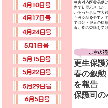
災害対応医薬品供
内で初展示された
があった東日本大
も医薬品を必要と
で調剤・服薬の指
両。都の委託を受
更生保護
春の叙勲
を報告
保護司の