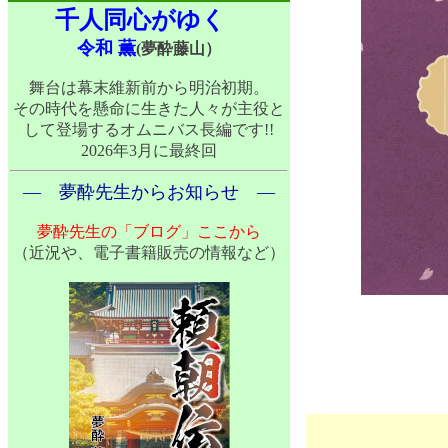
千人同心がゆく
令和 薫
(夢酔藤山）
舞台は幕末維新前から明治初期。
その時代を懸命に生きた人々が主役と
して登場するオムニバス長編です!!
2026年3月に最終回
― 夢酔先生からお知らせ ―
夢酔先生の「ブログ」ここから
（近況や、電子書籍販売の情報など）